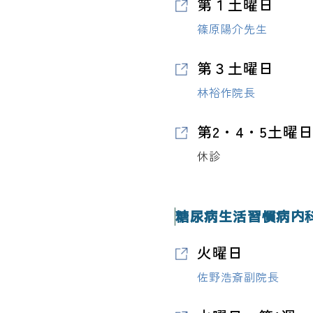
第１土曜日
篠原陽介先生
第３土曜日
林裕作院長
第2・4・5土曜
休診
糖尿病生活習慣病内
火曜日
佐野浩斎副院長