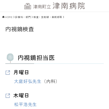
HOME
診療科・部門
検査・放射線・薬剤部等
内視鏡検査
内視鏡担当医
月曜日
大庭好弘先生
（内科）
木曜日
松平浩先生